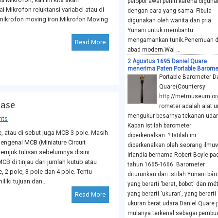
pelopor awal peniti karena digun
Mikrofon reluktansi variabel atau di
dengan cara yang sama. Fibula
 mikrofon moving iron.Mikrofon Moving
digunakan oleh wanita dan pria
Yunani untuk membantu
mengamankan tunik.Penemuan d
Read More
abad modern.Wal ...
2 Agustus 1695 Daniel Quare
menerima Paten Portable Barome
Portable Barometer D
Quare(Countersy
http://metmuseum.or
hase
rometer adalah alat u
mengukur besarnya tekanan udar
nts
Kapan istilah barometer
 atau di sebut juga MCB 3 pole. Masih
diperkenalkan..? Istilah ini
genai MCB (Miniature Circuit
diperkenalkan oleh seorang ilmu
erujuk tulisan sebelumnya disini.
Irlandia bernama Robert Boyle pa
CB di tinjau dari jumlah kutub atau
tahun 1665-1666. Barometer
 2 pole, 3 pole dan 4 pole. Tentu
diturunkan dari istilah Yunani bár
iki tujuan dan...
yang berarti 'berat, bobot' dan mé
yang berarti 'ukuran', yang berarti
Read More
ukuran berat udara.Daniel Quare 
mulanya terkenal sebagai pembu