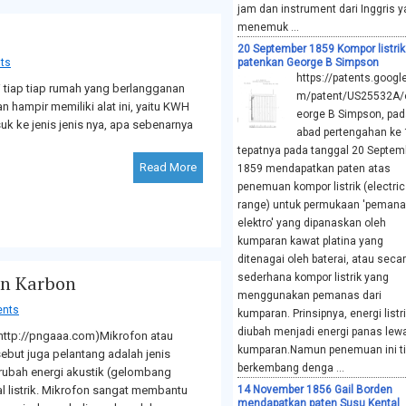
jam dan instrument dari Inggris 
menemuk ...
20 September 1859 Kompor listrik
ts
patenkan George B Simpson
https://patents.googl
 tiap tiap rumah yang berlangganan
m/patent/US25532A/
kan hampir memiliki alat ini, yaitu KWH
eorge B Simpson, pad
k ke jenis jenis nya, apa sebenarnya
abad pertengahan ke 
tepatnya pada tanggal 20 Septem
Read More
1859 mendapatkan paten atas
penemuan kompor listrik (electric
range) untuk permukaan 'pemana
oad gratis ebook koleksi seputar electrical and electronic Engineering pad
elektro' yang dipanaskan oleh
si E-Book:
[1] Dielectrics in Electric Fields [2] Electric Machinery [3] Elect
kumparan kawat platina yang
ditenagai oleh baterai, atau seca
on Karbon
sederhana kompor listrik yang
menggunakan pemanas dari
nts
kumparan. Prinsipnya, energi listr
diubah menjadi energi panas lew
 http://pngaaa.com)Mikrofon atau
kumparan.Namun penemuan ini t
sebut juga pelantang adalah jenis
berkembang denga ...
rubah energi akustik (gelombang
al listrik. Mikrofon sangat membantu
14 November 1856 Gail Borden
mendapatkan paten Susu Kental