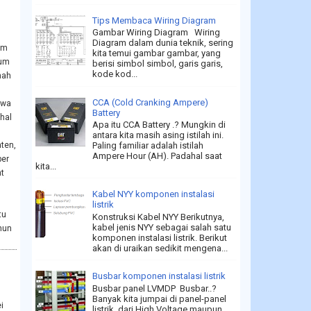
Tips Membaca Wiring Diagram
Gambar Wiring Diagram Wiring
Diagram dalam dunia teknik, sering
um
kita temui gambar gambar, yang
num
berisi simbol simbol, garis garis,
kode kod...
nah
CCA (Cold Cranking Ampere)
hwa
Battery
hal
Apa itu CCA Battery .? Mungkin di
antara kita masih asing istilah ini.
aten,
Paling familiar adalah istilah
Ampere Hour (AH). Padahal saat
ber
kita...
nt
Kabel NYY komponen instalasi
listrik
tu
Konstruksi Kabel NYY Berikutnya,
kabel jenis NYY sebagai salah satu
hun
komponen instalasi listrik. Berikut
akan di uraikan sedikit mengena...
Busbar komponen instalasi listrik
Busbar panel LVMDP Busbar..?
Banyak kita jumpai di panel-panel
i
listrik, dari High Voltage maupun