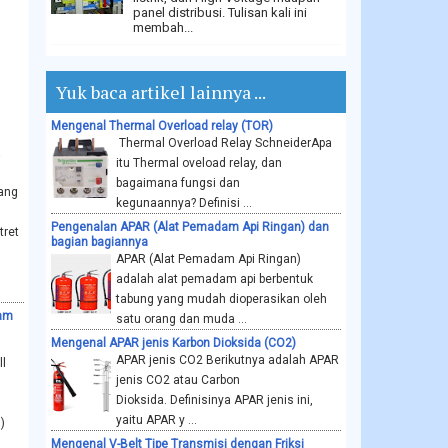
panel distribusi. Tulisan kali ini
membah...
Yuk baca artikel lainnya ...
Mengenal Thermal Overload relay (TOR)
Thermal Overload Relay SchneiderApa
a
itu Thermal oveload relay, dan
bagaimana fungsi dan
ang
kegunaannya? Definisi ...
Pengenalan APAR (Alat Pemadam Api Ringan) dan
tret
bagian bagiannya
APAR (Alat Pemadam Api Ringan)
adalah alat pemadam api berbentuk
tabung yang mudah dioperasikan oleh
ham
satu orang dan muda ...
Mengenal APAR jenis Karbon Dioksida (CO2)
APAR jenis CO2 Berikutnya adalah APAR
l
jenis CO2 atau Carbon
Dioksida. Definisinya APAR jenis ini,
yaitu APAR y ...
)
Mengenal V-Belt Tipe Transmisi dengan Friksi