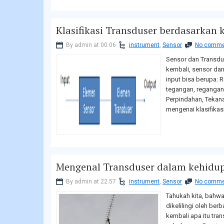
Klasifikasi Transduser berdasarkan
By admin at 00.06
instrument
,
Sensor
No comme
Sensor dan Transdu
kembali, sensor dan
input bisa berupa: R
tegangan, regangan 
Perpindahan, Tekana
mengenai klasifikasi.
Mengenal Transduser dalam kehidup
By admin at 22.57
instrument
,
Sensor
No comme
Tahukah kita, bahw
dikelilingi oleh ber
kembali apa itu tran