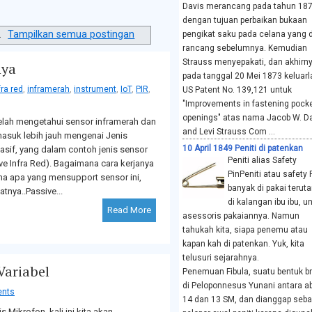
Davis merancang pada tahun 187
dengan tujuan perbaikan bukaan
.
Tampilkan semua postingan
pengikat saku pada celana yang d
rancang sebelumnya. Kemudian
Strauss menyepakati, dan akhirn
nya
pada tanggal 20 Mei 1873 keluarl
fra red
,
inframerah
,
instrument
,
IoT
,
PIR
,
US Patent No. 139,121 untuk
"Improvements in fastening pock
openings" atas nama Jacob W. D
elah mengetahui sensor inframerah dan
and Levi Strauss Com ...
 masuk lebih jauh mengenai Jenis
10 April 1849 Peniti di patenkan
asif, yang dalam contoh jenis sensor
Peniti alias Safety
ive Infra Red). Bagaimana cara kerjanya
PinPeniti atau safety 
 apa yang mensupport sensor ini,
banyak di pakai terut
atnya..Passive...
di kalangan ibu ibu, u
Read More
asessoris pakaiannya. Namun
tahukah kita, siapa penemu atau
kapan kah di patenkan. Yuk, kita
telusuri sejarahnya.
Variabel
Penemuan Fibula, suatu bentuk b
di Peloponnesus Yunani antara a
nts
14 dan 13 SM, dan dianggap seba
s Mikrofon, kali ini kita akan