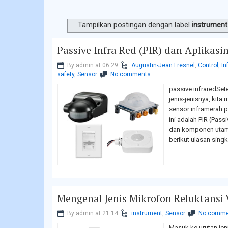
Tampilkan postingan dengan label
instrument
Passive Infra Red (PIR) dan Aplikasi
By admin at 06.29
Augustin-Jean Fresnel
,
Control
,
In
safety
,
Sensor
No comments
passive infraredSet
jenis-jenisnya, kita
sensor inframerah p
ini adalah PIR (Pass
dan komponen utama
berikut ulasan singk
Mengenal Jenis Mikrofon Reluktansi 
By admin at 21.14
instrument
,
Sensor
No comme
Masuk ke urutan jeni