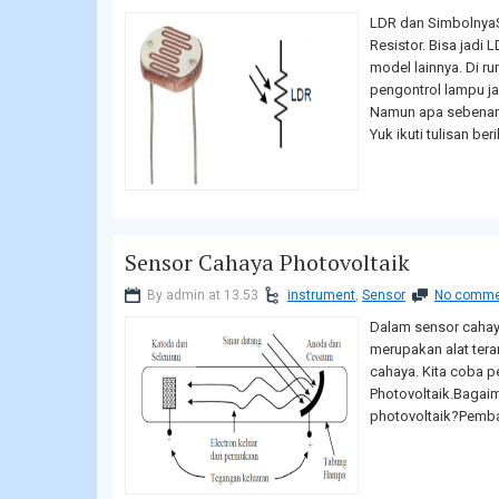
LDR dan SimbolnyaS
Resistor. Bisa jadi 
model lainnya. Di r
pengontrol lampu j
Namun apa sebenarn
Yuk ikuti tulisan beri
Sensor Cahaya Photovoltaik
By admin at 13.53
instrument
,
Sensor
No comme
Dalam sensor cahay
merupakan alat tera
cahaya. Kita coba 
Photovoltaik.Bagaim
photovoltaik?Pemba