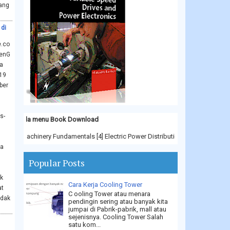
yang
 di
e.co
enG
a
19
ber
s-
a menu Book Download
ric Machinery Fundamentals [4] Electric Power Distribution Equipment and Syste
ra
Popular Posts
ik
Cara Kerja Cooling Tower
at
C ooling Tower atau menara
idak
pendingin sering atau banyak kita
jumpai di Pabrik-pabrik, mall atau
sejenisnya. Cooling Tower Salah
satu kom...