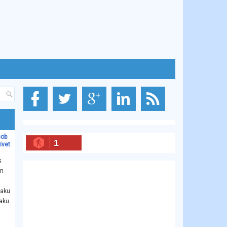
cob
1
ivet
s
an
Paku
Paku
i