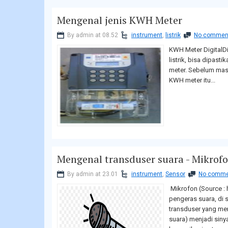
Mengenal jenis KWH Meter
By admin at 08.52
instrument
,
listrik
No commen
KWH Meter DigitalDi
listrik, bisa dipasti
meter. Sebelum masu
KWH meter itu...
Downl
Kolek
Mengenal transduser suara - Mikrof
By admin at 23.01
instrument
,
Sensor
No comme
Mikrofon (Source :
pengeras suara, di 
transduser yang me
suara) menjadi siny