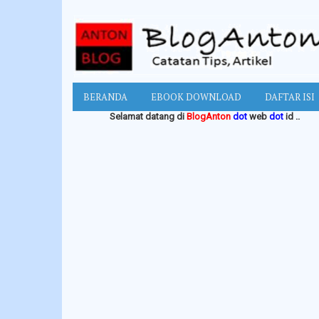
BERANDA
EBOOK DOWNLOAD
DAFTAR ISI
Selamat datang di
BlogAnton
dot
web
dot
id ..