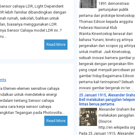
1891 demonstrasi
ensor cahaya LDR, Light Dependent
pertunjukan publik
LDR lebih familiar dibandingkan dengan
pertama dari prototipe kinetoskop
umah rumah, sekolah, bahkan untuk
Thomas Edison kepada anggota
alan, biasanya menggunakan LDR.
Federasi Nasional Klub
ya Sensor Cahaya model LDR ini..?
Wanita.Kinestoskop berasal dari
ku...
bahasa Yunani, kineto yg artinya
Read More
pergerakan dan scopos yg artiny
untuk melihat. Jadi Kinetoskop,
sebuah inovasi kamera gambar y
bergerak dengan pergerakan film
yang cepat menjadi percobaan po
gambar hidup.Bagaimana Edison
nts
pertama kali terinspirasi? Sebuah
inovasi gambar bergerak ini ter ...
a Elemen-elemen sensitive cahaya
ndalkan untuk mendeteksi energi
25 Januari 1915, Alexander Gra
Bell melakukan panggilan telepon
perdalam tentang Sensor cahaya
lintas benua pertama
ana cara kerja sensor cahaya
Alexander Graham Bel
ngkitan Tegangan pada Photovolta...
melakukan panggilan.
Read More
(Source:
http://en.wikipedia.org
Pada 25 Januari 1915, Alexander