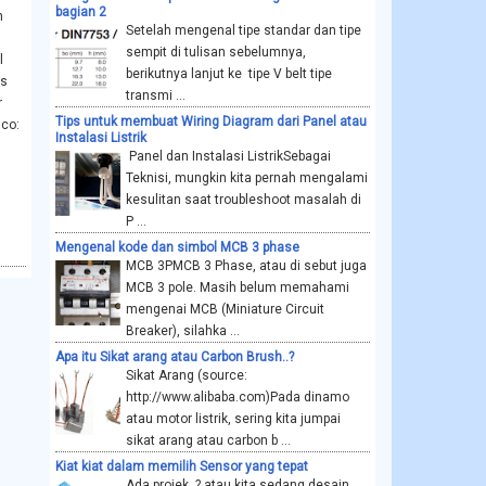
bagian 2
n
Setelah mengenal tipe standar dan tipe
sempit di tulisan sebelumnya,
l
berikutnya lanjut ke tipe V belt tipe
as
transmi ...
r
Tips untuk membuat Wiring Diagram dari Panel atau
sco:
Instalasi Listrik
Panel dan Instalasi ListrikSebagai
Teknisi, mungkin kita pernah mengalami
kesulitan saat troubleshoot masalah di
P ...
Mengenal kode dan simbol MCB 3 phase
MCB 3PMCB 3 Phase, atau di sebut juga
MCB 3 pole. Masih belum memahami
mengenai MCB (Miniature Circuit
Breaker), silahka ...
Apa itu Sikat arang atau Carbon Brush..?
Sikat Arang (source:
http://www.alibaba.com)Pada dinamo
atau motor listrik, sering kita jumpai
sikat arang atau carbon b ...
Kiat kiat dalam memilih Sensor yang tepat
Ada projek..? atau kita sedang desain