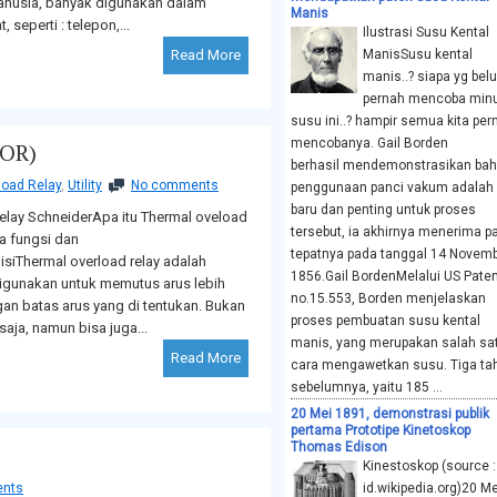
anusia, banyak digunakan dalam
Manis
 seperti : telepon,...
Ilustrasi Susu Kental
Read More
ManisSusu kental
manis..? siapa yg bel
pernah mencoba mi
susu ini..? hampir semua kita per
mencobanya. Gail Borden
TOR)
berhasil mendemonstrasikan ba
load Relay
,
Utility
No comments
penggunaan panci vakum adalah 
baru dan penting untuk proses
elay SchneiderApa itu Thermal oveload
tersebut, ia akhirnya menerima p
a fungsi dan
tepatnya pada tanggal 14 Novem
siThermal overload relay adalah
1856.Gail BordenMelalui US Pate
digunakan untuk memutus arus lebih
no.15.553, Borden menjelaskan
gan batas arus yang di tentukan. Bukan
proses pembuatan susu kental
saja, namun bisa juga...
manis, yang merupakan salah sa
Read More
cara mengawetkan susu. Tiga ta
sebelumnya, yaitu 185 ...
20 Mei 1891, demonstrasi publik
pertama Prototipe Kinetoskop
Thomas Edison
Kinestoskop (source :
nts
id.wikipedia.org)20 Me