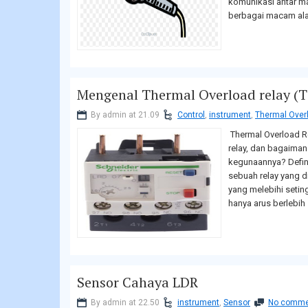
komunikasi antar m
berbagai macam alat,
Mengenal Thermal Overload relay (
By admin at 21.09
Control
,
instrument
,
Thermal Over
Thermal Overload R
relay, dan bagaiman
kegunaannya? Defini
sebuah relay yang 
yang melebihi setin
hanya arus berlebih 
Sensor Cahaya LDR
By admin at 22.50
instrument
,
Sensor
No comme