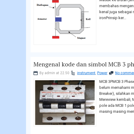
membahas mengenai 
kenal juga sebagai
ironPrinsip ker...
Mengenal kode dan simbol MCB 3 p
By admin at 22.50
instrument
,
Power
No comme
MCB 3PMCB 3 Phase,
belum memahami men
Breaker), silahkan m
Mereview kembali, M
pole ada MCB 1 pole,
masing masing memil