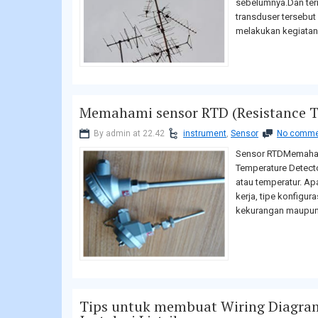
sebelumnya.Dan terny
transduser tersebu
melakukan kegiatan s
Memahami sensor RTD (Resistance T
By admin at 22.42
instrument
,
Sensor
No comme
Sensor RTDMemaham
Temperature Detecto
atau temperatur. Apa
kerja, tipe konfigur
kekurangan maupun 
Tips untuk membuat Wiring Diagram