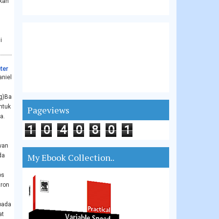
akan
i
ter
aniel
g)Ba
ntuk
Pageviews
a.
1
0
4
0
8
0
1
wan
My Ebook Collection..
da
os
tron
pada
at