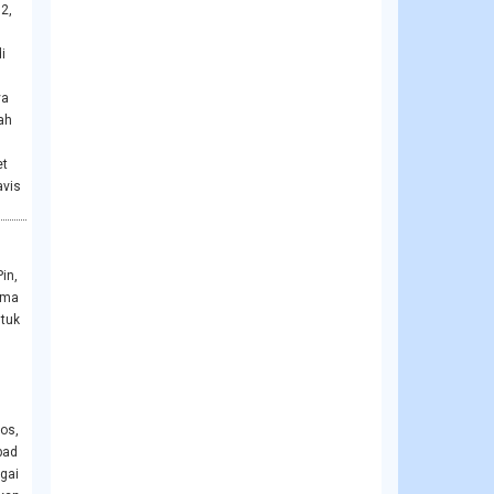
2,
i
ya
ah
et
avis
Pin,
ama
ntuk
ros,
bad
gai