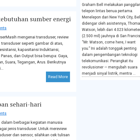
Graham Bell melakukan panggila
telepon lintas benua pertama.
 kebutuhan sumber energi
Menelepon dari New York City, Bel
didengar oleh asistennya, Thom
nts
Watson, lebih dari 4.023 kilomete
(2.500 mil) jauhnya di San Franci
serMasih mengenai transduser, review
“Mr. Watson, come here, I want
 transduser seperti gambar di atas,
you.” Ini adalah tonggak penting
esistansi, kapasitansi Induktansi,
dalam pengembangan teknologi
Panas, dan Output bisa berupa: Gaya,
telekomunikasi. Perangkat itu
n, Suara, Tegangan, Arus. Berikutnya
revolusioner — mengubah suara
..
menjadi sinyal listrik, mentra ...
Read More
an sehari-hari
nts
a dalam berbagai kegiatan manusia
bagai jenis transduser. Untuk mereview
sduser dan sensor, silahkan cek tulisan