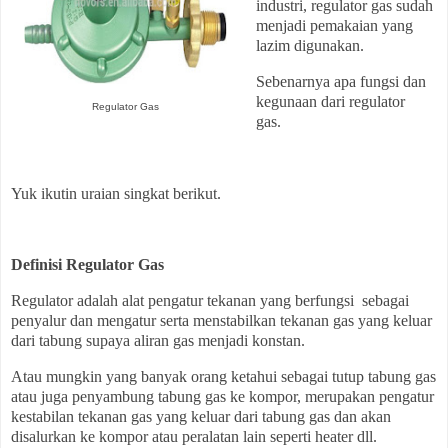
industri, regulator gas sudah
menjadi pemakaian yang
lazim digunakan.
Sebenarnya apa fungsi dan
kegunaan dari regulator
Regulator Gas
gas.
Yuk ikutin uraian singkat berikut.
Definisi Regulator Gas
Regulator adalah alat pengatur tekanan yang berfungsi sebagai
penyalur dan mengatur serta menstabilkan tekanan gas yang keluar
dari tabung supaya aliran gas menjadi konstan.
Atau mungkin yang banyak orang ketahui sebagai tutup tabung gas
atau juga penyambung tabung gas ke kompor, merupakan pengatur
kestabilan tekanan gas yang keluar dari tabung gas dan akan
disalurkan ke kompor atau peralatan lain seperti heater dll.