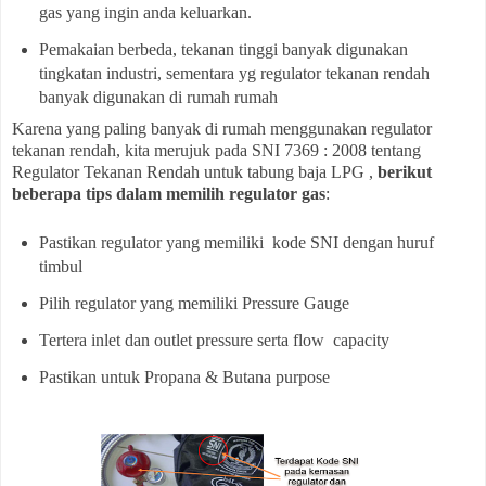
gas yang ingin anda keluarkan.
Pemakaian berbeda, tekanan tinggi banyak digunakan
tingkatan industri, sementara yg regulator tekanan rendah
banyak digunakan di rumah rumah
Karena yang paling banyak di rumah menggunakan regulator
tekanan rendah, kita merujuk pada
SNI 7369 : 2008 tentang
Regulator Tekanan Rendah untuk tabung baja LPG ,
berikut
beberapa
tips dalam memilih regulator gas
:
Pastikan regulator yang memiliki kode SNI dengan huruf
timbul
Pilih regulator yang memiliki Pressure Gauge
Tertera inlet dan outlet pressure serta flow capacity
Pastikan untuk Propana & Butana purpose