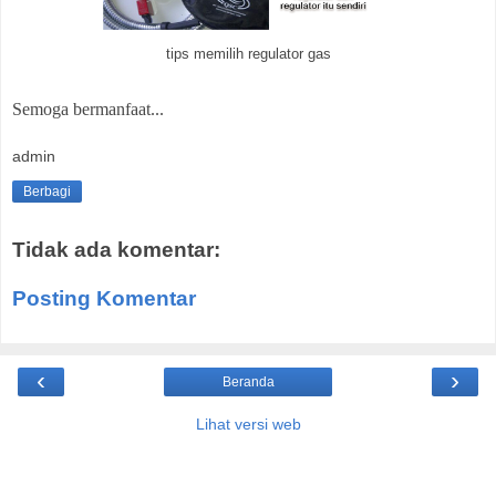
tips memilih regulator gas
Semoga bermanfaat...
admin
Berbagi
Tidak ada komentar:
Posting Komentar
‹
›
Beranda
Lihat versi web