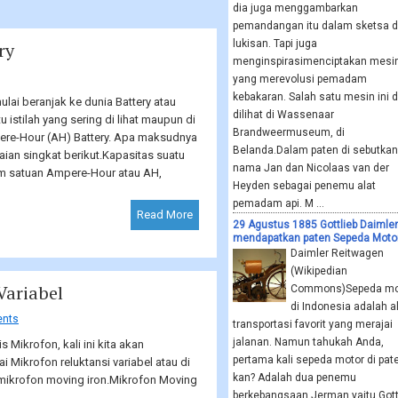
dia juga menggambarkan
pemandangan itu dalam sketsa 
lukisan. Tapi juga
ry
menginspirasimenciptakan mesi
yang merevolusi pemadam
kebakaran. Salah satu mesin ini 
mulai beranjak ke dunia Battery atau
dilihat di Wassenaar
 istilah yang sering di lihat maupun di
Brandweermuseum, di
ere-Hour (AH) Battery. Apa maksudnya
Belanda.Dalam paten di sebutkan
uraian singkat berikut.Kapasitas suatu
nama Jan dan Nicolaas van der
lam satuan Ampere-Hour atau AH,
Heyden sebagai penemu alat
pemadam api. M ...
Read More
29 Agustus 1885 Gottlieb Daimler
mendapatkan paten Sepeda Moto
Daimler Reitwagen
(Wikipedian
Variabel
Commons)Sepeda mot
di Indonesia adalah a
nts
transportasi favorit yang merajai
jalanan. Namun tahukah Anda,
s Mikrofon, kali ini kita akan
pertama kali sepeda motor di pat
Mikrofon reluktansi variabel atau di
kan? Adalah dua penemu
 mikrofon moving iron.Mikrofon Moving
berkebangsaan Jerman yaitu Gott