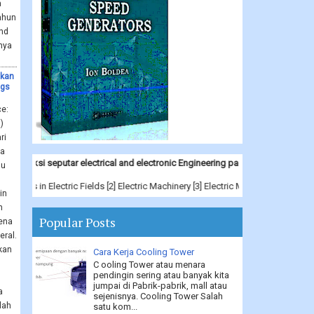
a
ahun
nd
nya
ikan
ggs
ce:
)
ri
ia
ksi seputar electrical and electronic Engineering pada menu Book Download
mu
rics in Electric Fields [2] Electric Machinery [3] Electric Machinery Fundamen
in
n
Popular Posts
rena
eral.
kan
Cara Kerja Cooling Tower
C ooling Tower atau menara
pendingin sering atau banyak kita
jumpai di Pabrik-pabrik, mall atau
a
sejenisnya. Cooling Tower Salah
lah
satu kom...