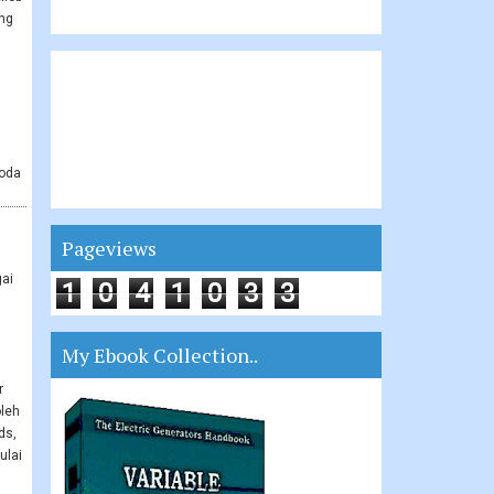
ng
oda
Pageviews
gai
1
0
4
1
0
3
3
,
My Ebook Collection..
r
leh
ds,
ulai