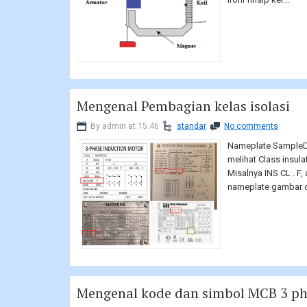
Mengenal Pembagian kelas isolasi
By admin at 15.46
standar
No comments
Nameplate SampleDi
melihat Class insul
Misalnya INS CL . F,
nameplate gambar di
Mengenal kode dan simbol MCB 3 p