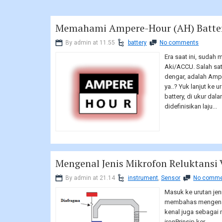
Memahami Ampere-Hour (AH) Batte
By admin at 11.55
battery
No comments
Era saat ini, sudah 
Aki/ACCU. Salah satu
dengar, adalah Amp
ya..? Yuk lanjut ke 
battery, di ukur da
didefinisikan laju...
Mengenal Jenis Mikrofon Reluktansi 
By admin at 21.14
instrument
,
Sensor
No comme
Masuk ke urutan jeni
membahas mengenai 
kenal juga sebagai
ironPrinsip ker...