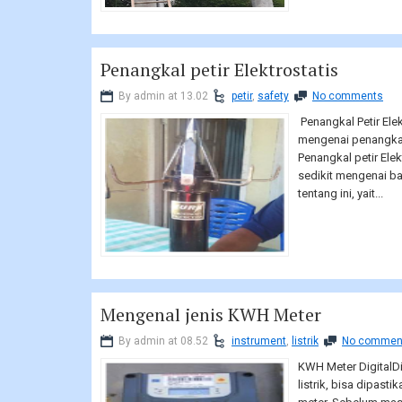
Penangkal petir Elektrostatis
By admin at 13.02
petir
,
safety
No comments
Penangkal Petir Ele
mengenai penangkal 
Penangkal petir Ele
sedikit mengenai ba
tentang ini, yait...
Mengenal jenis KWH Meter
By admin at 08.52
instrument
,
listrik
No commen
KWH Meter DigitalDi
listrik, bisa dipasti