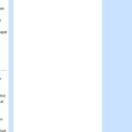
dan
n
dapat
r
or,
lat
en
lieb