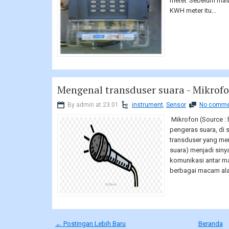
meter. Sebelum masu
KWH meter itu...
Mengenal transduser suara - Mikrof
By admin at 23.01
instrument
,
Sensor
No comme
Mikrofon (Source :
pengeras suara, di 
transduser yang me
suara) menjadi siny
komunikasi antar m
berbagai macam alat,
← Postingan Lebih Baru
Beranda