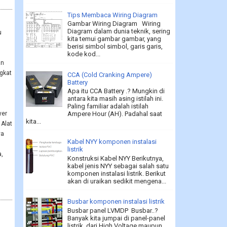
Tips Membaca Wiring Diagram
Gambar Wiring Diagram Wiring
Diagram dalam dunia teknik, sering
u
kita temui gambar gambar, yang
berisi simbol simbol, garis garis,
kode kod...
an
gkat
CCA (Cold Cranking Ampere)
Battery
Apa itu CCA Battery .? Mungkin di
antara kita masih asing istilah ini.
Paling familiar adalah istilah
yer
Ampere Hour (AH). Padahal saat
kita...
 Alat
ya
Kabel NYY komponen instalasi
listrik
,
Konstruksi Kabel NYY Berikutnya,
kabel jenis NYY sebagai salah satu
komponen instalasi listrik. Berikut
akan di uraikan sedikit mengena...
Busbar komponen instalasi listrik
Busbar panel LVMDP Busbar..?
Banyak kita jumpai di panel-panel
listrik, dari High Voltage maupun