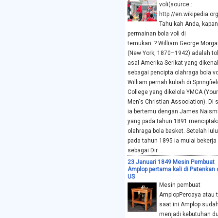
voli(source :
http://en.wikipedia.org
Tahu kah Anda, kapan
permainan bola voli di
temukan..? William George Morga
(New York, 1870–1942) adalah to
asal Amerika Serikat yang dikena
sebagai pencipta olahraga bola vo
William pernah kuliah di Springfiel
College yang dikelola YMCA (You
Men's Christian Association). Di 
ia bertemu dengan James Naism
yang pada tahun 1891 menciptak
olahraga bola basket. Setelah lulu
pada tahun 1895 ia mulai bekerja
sebagai Dir ...
23 Januari 1849 Mesin Pembuat
Amplop pertama kali di Patenkan 
US
Mesin pembuat
AmplopPercaya atau t
saat ini Amplop suda
menjadi kebutuhan d