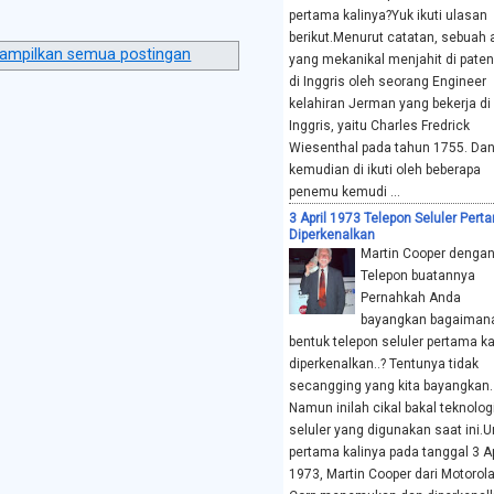
pertama kalinya?Yuk ikuti ulasan
berikut.Menurut catatan, sebuah 
ampilkan semua postingan
yang mekanikal menjahit di pate
di Inggris oleh seorang Engineer
kelahiran Jerman yang bekerja di
Inggris, yaitu Charles Fredrick
Wiesenthal pada tahun 1755. Da
kemudian di ikuti oleh beberapa
penemu kemudi ...
3 April 1973 Telepon Seluler Pert
Diperkenalkan
Martin Cooper denga
Telepon buatannya
Pernahkah Anda
bayangkan bagaiman
bentuk telepon seluler pertama ka
diperkenalkan..? Tentunya tidak
secangging yang kita bayangkan.
Namun inilah cikal bakal teknolog
seluler yang digunakan saat ini.U
pertama kalinya pada tanggal 3 Ap
1973, Martin Cooper dari Motorol