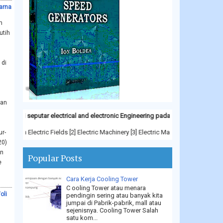
arna
m
utih
 di
wan
 seputar electrical and electronic Engineering pada menu Book Download
s in Electric Fields [2] Electric Machinery [3] Electric Machinery Fundamental
ur-
20)
an
Popular Posts
e
i
Cara Kerja Cooling Tower
C ooling Tower atau menara
oli
pendingin sering atau banyak kita
jumpai di Pabrik-pabrik, mall atau
sejenisnya. Cooling Tower Salah
satu kom...