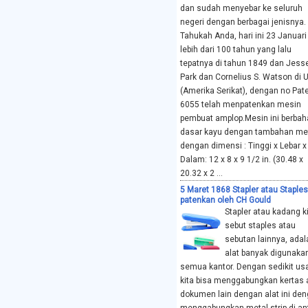
dan sudah menyebar ke seluruh
negeri dengan berbagai jenisnya.
Tahukah Anda, hari ini 23 Januari
lebih dari 100 tahun yang lalu
tepatnya di tahun 1849 dan Jesse
Park dan Cornelius S. Watson di 
(Amerika Serikat), dengan no Pat
6055 telah menpatenkan mesin
pembuat amplop.Mesin ini berbah
dasar kayu dengan tambahan met
dengan dimensi : Tinggi x Lebar x
Dalam: 12 x 8 x 9 1/2 in. (30.48 x
20.32 x 2 ...
5 Maret 1868 Stapler atau Staples
patenkan oleh CH Gould
Stapler atau kadang k
sebut staples atau
sebutan lainnya, adal
alat banyak digunaka
semua kantor. Dengan sedikit us
kita bisa menggabungkan kertas 
dokumen lain dengan alat ini de