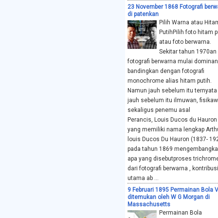
23 November 1868 Fotografi berw
di patenkan
Pilih Warna atau Hita
PutihPilih foto hitam p
atau foto berwarna.
Sekitar tahun 1970an
fotografi berwarna mulai dominan
bandingkan dengan fotografi
monochrome alias hitam putih.
Namun jauh sebelum itu ternyata
jauh sebelum itu ilmuwan, fisika
sekaligus penemu asal
Download gratis ebook koleksi
Perancis, Louis Ducos du Hauron
Koleksi E-Book:
[1] Dielectric
yang memiliki nama lengkap Arth
louis Ducos Du Hauron (1837- 19
pada tahun 1869 mengembangk
apa yang disebutproses trichrom
dari fotografi berwarna , kontribus
utama ab ...
9 Februari 1895 Permainan Bola V
ditemukan oleh W G Morgan di
Massachusetts
Permainan Bola