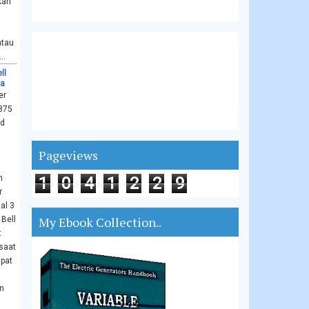
kan
atau
..
ll
ma
er
875
ad
Pageviews
h
1
0
4
1
2
2
9
r
al 3
My Ebook Collection..
 Bell
t
saat
mpat
n