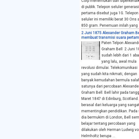
Corp menemukan dan diperkenal
di publik. Telepon seluler generasi
pertama disebut juga 1G. Telepon
seluler ini memiliki berat 30 Ons 
850 gram. Penemuan inilah yang .
2 Juni 1875 Alexander Graham Be
membuat transmisi suara perta
Paten Telpon Alexand
Graham Bell 2 Juni 1
sudah lebih dari 1 ab
yang lalu, awal mula
revolusi dimulai. Telekomunikasi
yang sudah kita nikmati, dengan
banyak kemudahan bermula sala
satunya dari percobaan Alexande
Graham Bell. Bell lahir pada tangg
Maret 1847 di Edinburg, Scotland.
berasal dari keluarga yang sanga
mementingkan pendidikan. Pada 
dia bermukim di London, Bell se
belajar tentang percobaan yang
dilakukan oleh Herman Ludwig vo
Helmholtz berupa ...