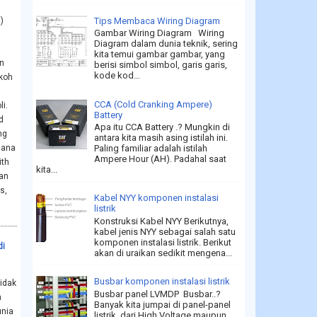
Tips Membaca Wiring Diagram
)
Gambar Wiring Diagram Wiring
Diagram dalam dunia teknik, sering
kita temui gambar gambar, yang
n
berisi simbol simbol, garis garis,
kode kod...
koh
l
CCA (Cold Cranking Ampere)
li.
Battery
d
Apa itu CCA Battery .? Mungkin di
ng
antara kita masih asing istilah ini.
sana
Paling familiar adalah istilah
Ampere Hour (AH). Padahal saat
ith
kita...
an
s,
Kabel NYY komponen instalasi
listrik
Konstruksi Kabel NYY Berikutnya,
kabel jenis NYY sebagai salah satu
komponen instalasi listrik. Berikut
di
akan di uraikan sedikit mengena...
Busbar komponen instalasi listrik
idak
Busbar panel LVMDP Busbar..?
h
Banyak kita jumpai di panel-panel
unia
listrik, dari High Voltage maupun