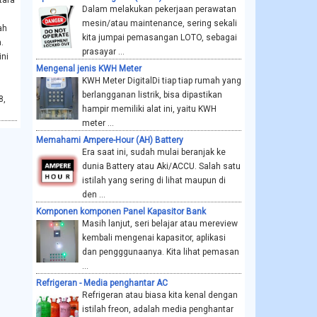
tara
Dalam melakukan pekerjaan perawatan
mesin/atau maintenance, sering sekali
ah
kita jumpai pemasangan LOTO, sebagai
.
prasayar ...
ini
Mengenal jenis KWH Meter
KWH Meter DigitalDi tiap tiap rumah yang
berlangganan listrik, bisa dipastikan
8,
hampir memiliki alat ini, yaitu KWH
.
meter ...
Memahami Ampere-Hour (AH) Battery
Era saat ini, sudah mulai beranjak ke
dunia Battery atau Aki/ACCU. Salah satu
istilah yang sering di lihat maupun di
den ...
Komponen komponen Panel Kapasitor Bank
Masih lanjut, seri belajar atau mereview
kembali mengenai kapasitor, aplikasi
dan pengggunaanya. Kita lihat pemasan
...
Refrigeran - Media penghantar AC
Refrigeran atau biasa kita kenal dengan
istilah freon, adalah media penghantar