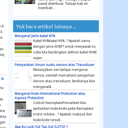
panel distribusi. Tulisan kali ini
membah...
Yuk baca artikel lainnya ...
 K.
US
Mengenal jenis kabel NYA
en
Kabel NYAKabel NYA..? Apakah sama
dengan jenis NYAF? untuk menjawab ini,
an
coba kita bandingkan definisi kabel NYAF,
al,
seper ...
Persyaratan Umum suatu sensor atau Transduser
Melanjutkan seri belajar mengenai
sensor, setelah memahami pengertian
 di
Sensor atau transduser, berikutnya kita
mengenal& ...
ita
Mengenal Kode International Protection atau
Ingress Protection
ah
Contoh NameplatePernahkah kita
n
perhatikan kode-kode pada Nameplate
aha
motor induksi ..? Apakah maksud dari
atau
kode-kode terseb ...
ngan
Apa itu Lock Out Tag Out (LOTO) ?