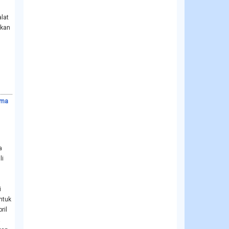
alat
nkan
n
ama
n
a
li
i
ntuk
ril
a