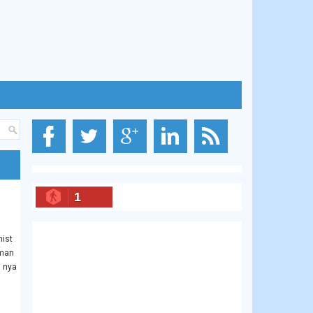
1
hist
iman
i nya