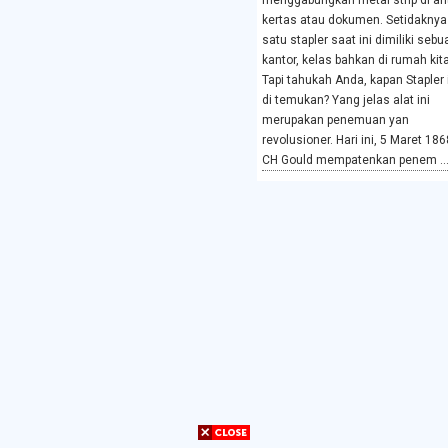
menggabungkan metal strip di an
kertas atau dokumen. Setidaknya
satu stapler saat ini dimiliki sebu
kantor, kelas bahkan di rumah kita
Tapi tahukah Anda, kapan Stapler 
di temukan? Yang jelas alat ini
merupakan penemuan yan
revolusioner. Hari ini, 5 Maret 186
CH Gould mempatenkan penem ..